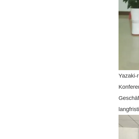
Yazaki-r
Konfere
Geschäf
langfri