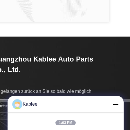
angzhou Kablee Auto Parts
., Ltd.
 gelangen zurück an Sie so bald wie möglich.
Kablee
MELDEN SIE SICH AN
1:03 PM