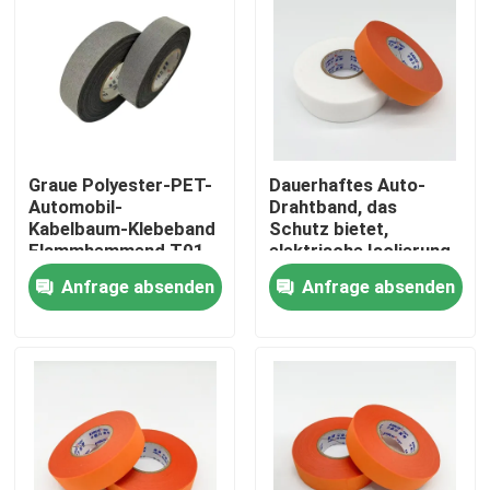
Graue Polyester-PET-
Dauerhaftes Auto-
Automobil-
Drahtband, das
Kabelbaum-Klebeband
Schutz bietet,
Flammhemmend T01
elektrische Isolierung
und lang anhaltende
Anfrage absenden
Anfrage absenden
Leistung für
Fahrzeugverkabelungsan
Startseite
Produkte
Videos