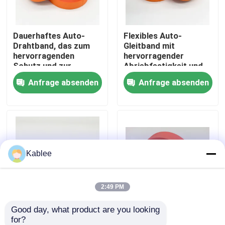
VR Show
Dauerhaftes Auto-
Flexibles Auto-
Drahtband, das zum
Gleitband mit
hervorragenden
hervorragender
Über uns
Schutz und zur
Abriebfestigkeit und
elektrischen Isolierung
elektrischer Isolierung
Anfrage absenden
Anfrage absenden
der
für Fahrzeuge
Fabrik Tour
Fahrzeugverkabelung
bestimmt ist
Qualitätskontrolle
Kablee
Kontakt
Referenzen
2:49 PM
Good day, what product are you looking 
0,25 mm Kablee T01
Verlängerung ≥ 10%
Kabelbaumband für die Automobilindustrie
for?
Auto-Kabelbaum-
und