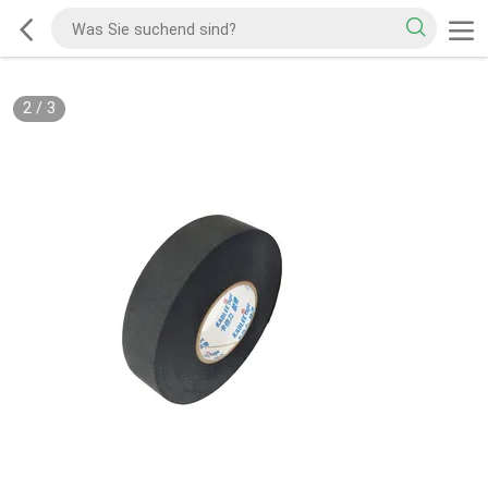
2
/
3