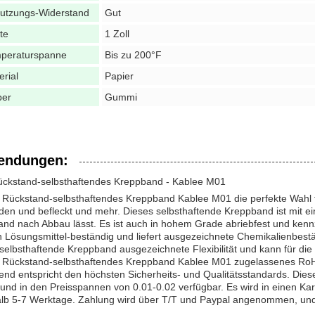
utzungs-Widerstand
Gut
te
1 Zoll
peraturspanne
Bis zu 200°F
erial
Papier
ber
Gummi
endungen:
ückstand-selbsthaftendes Kreppband - Kablee M01
in Rückstand-selbsthaftendes Kreppband Kablee M01 die perfekte Wahl 
en und befleckt und mehr. Dieses selbsthaftende Kreppband ist mit ei
and nach Abbau lässt. Es ist auch in hohem Grade abriebfest und kenn
h Lösungsmittel-beständig und liefert ausgezeichnete Chemikalienbestä
selbsthaftende Kreppband ausgezeichnete Flexibilität und kann für di
in Rückstand-selbsthaftendes Kreppband Kablee M01 zugelassenes R
nd entspricht den höchsten Sicherheits- und Qualitätsstandards. Dies
und in den Preisspannen von 0.01-0.02 verfügbar. Es wird in einen Ka
alb 5-7 Werktage. Zahlung wird über T/T und Paypal angenommen, und 