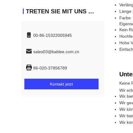
Verlän
TRETEN SIE MIT UNS IN VERBINDUNG
Länge:
Farbe:
Eigens
Kein R
00-86-15322005945
Hochfe
Hohe V
Einfach
sales03@kablee.com.cn
86-020-37856789
Unte
Keine 
Kontakt jetzt
Wir er
Wir bie
Wir ge
Wir kö
Wir bie
Wir kö