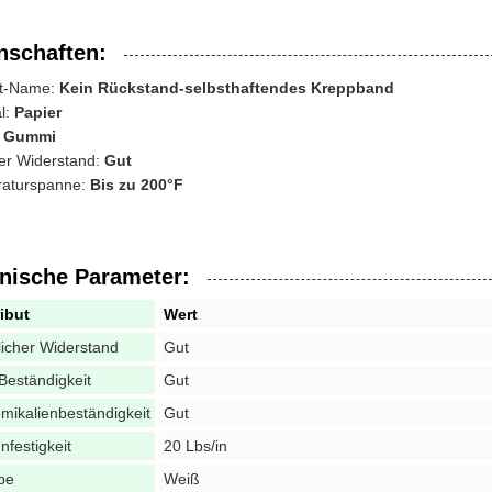
nschaften:
kt-Name:
Kein Rückstand-selbsthaftendes Kreppband
l:
Papier
:
Gummi
her Widerstand:
Gut
aturspanne:
Bis zu 200°F
nische Parameter:
ribut
Wert
licher Widerstand
Gut
Beständigkeit
Gut
mikalienbeständigkeit
Gut
nfestigkeit
20 Lbs/in
be
Weiß