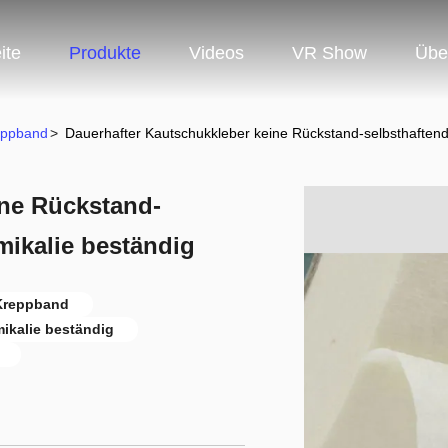
ite
Produkte
Videos
VR Show
Übe
eppband
>
Dauerhafter Kautschukkleber keine Rückstand-selbsthaften
ine Rückstand-
ikalie beständig
 Kreppband
ikalie beständig