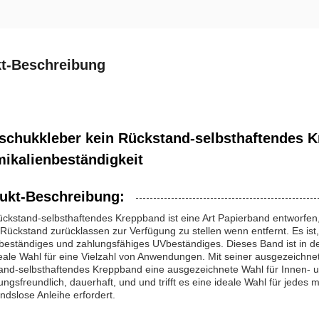
t-Beschreibung
schukkleber kein Rückstand-selbsthaftendes K
ikalienbeständigkeit
ukt-Beschreibung:
ückstand-selbsthaftendes Kreppband ist eine Art Papierband entworfen
Rückstand zurücklassen zur Verfügung zu stellen wenn entfernt. Es is
eständiges und zahlungsfähiges UVbeständiges. Dieses Band ist in den
eale Wahl für eine Vielzahl von Anwendungen. Mit seiner ausgezeichnet
and-selbsthaftendes Kreppband eine ausgezeichnete Wahl für Innen- un
ngsfreundlich, dauerhaft, und und trifft es eine ideale Wahl für jedes 
ndslose Anleihe erfordert.