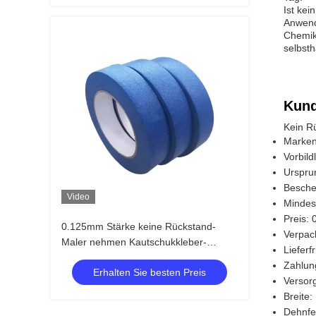
Ist kei
Anwend
Chemika
selbst
Kund
Kein R
Marken
Vorbil
Urspru
Besche
Video
Mindes
Preis: 
0.125mm Stärke keine Rückstand-
Verpac
Maler nehmen Kautschukkleber-
Lieferf
UVbeständiges auf
Zahlun
Erhalten Sie besten Preis
Versor
Breite: 
Dehnfes