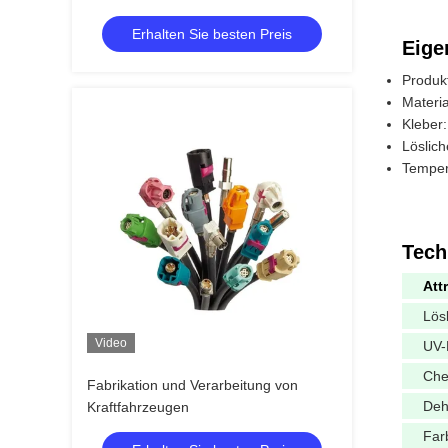
Erhalten Sie besten Preis
Eige
Produ
Materia
Kleber
Löslic
Temper
Tech
Att
Lös
Video
UV-
Che
Fabrikation und Verarbeitung von
Deh
Kraftfahrzeugen
Far