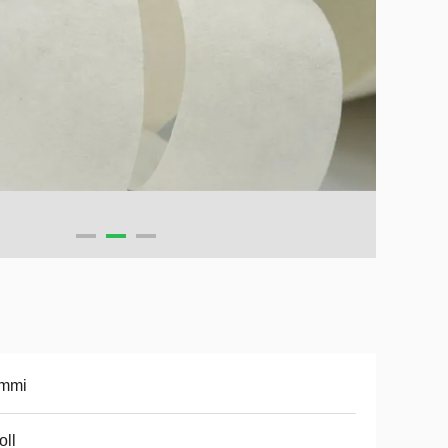
mmi
oll