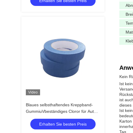
Erhalten Sie besten Preis
Abn
Brei
Tem
Mat
Kle
Anw
Kein R
Ist ke
Versand
Video
Rückst
ist auc
Blaues selbsthaftendes Kreppband-
dieses 
Ist ke
GummiuVbeständiges Cloror für Auto-
bedeute
Malerei
Karton 
Erhalten Sie besten Preis
innerh
Tag.