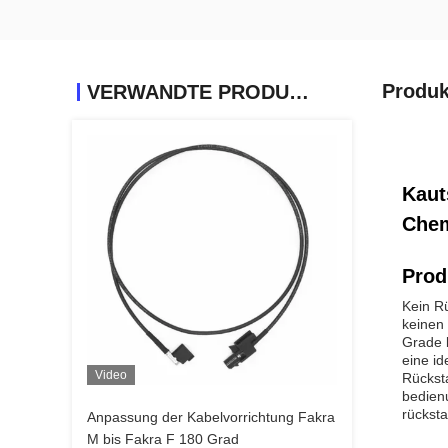
Produk
VERWANDTE PRODUKTE
Kaut
Chem
Prod
Kein R
keinen 
Grade b
eine id
Video
Rückst
bedienu
rücksta
Anpassung der Kabelvorrichtung Fakra
M bis Fakra F 180 Grad