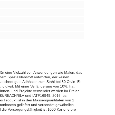
für eine Vielzahl von Anwendungen wie Malen, das
nem Spezialklebstoff entworfen, der keinen
zeichnet gute Adhäsion zum Stahl bei 30 Oz/in. Es
ndigkeit. Mit einer Verlängerung von 10%, hat
e Innen- und Projekte verwendet werden im Freien.
oHS/REACH/ELV und IATF16949: 2016, es
es Produkt ist in den Massenquantitäten von 1
rtonkasten geliefert und versendet gewöhnlich
die Versorgungsfähigkeit ist 1000 Kartone pro