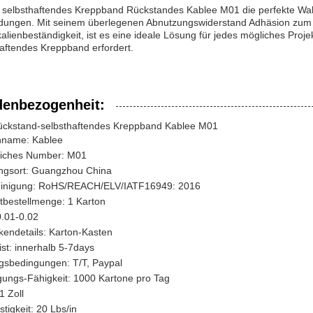
n selbsthaftendes Kreppband Rückstandes Kablee M01 die perfekte Wahl
ungen. Mit seinem überlegenen Abnutzungswiderstand Adhäsion zum St
lienbeständigkeit, ist es eine ideale Lösung für jedes mögliches Proje
haftendes Kreppband erfordert.
enbezogenheit:
ückstand-selbsthaftendes Kreppband Kablee M01
name: Kablee
dliches Number: M01
ngsort: Guangzhou China
inigung: RoHS/REACH/ELV/IATF16949: 2016
tbestellmenge: 1 Karton
0.01-0.02
kendetails: Karton-Kasten
rist: innerhalb 5-7days
gsbedingungen: T/T, Paypal
gungs-Fähigkeit: 1000 Kartone pro Tag
1 Zoll
tigkeit: 20 Lbs/in