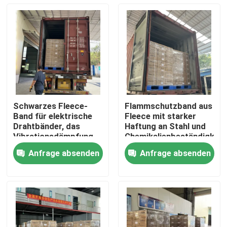
Schwarzes Fleece-
Flammschutzband aus
Band für elektrische
Fleece mit starker
Drahtbänder, das
Haftung an Stahl und
Vibrationsdämpfung
Chemikalienbeständigkeit
und flexible
Anfrage absenden
Anfrage absenden
Konformität mit
Startseite
Drahtformen bietet
Produkte
Videos