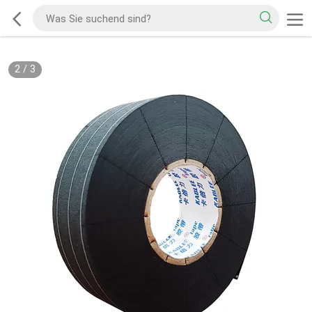
2
/
3