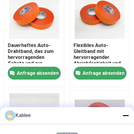
VR Show
Über uns
Dauerhaftes Auto-
Flexibles Auto-
Drahtband, das zum
Gleitband mit
Fabrik Tour
hervorragenden
hervorragender
Schutz und zur
Abriebfestigkeit und
elektrischen Isolierung
elektrischer Isolierung
Anfrage absenden
Anfrage absenden
Qualitätskontrolle
der
für Fahrzeuge
Fahrzeugverkabelung
bestimmt ist
Kontakt
Referenzen
Kablee
Kabelbaumband für die Automobilindustrie