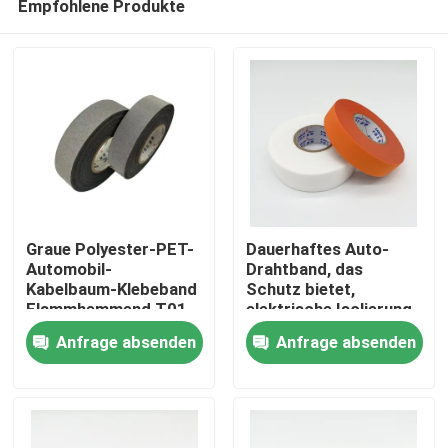
Empfohlene Produkte
Graue Polyester-PET-
Dauerhaftes Auto-
Automobil-
Drahtband, das
Kabelbaum-Klebeband
Schutz bietet,
Flammhemmend T01
elektrische Isolierung
Startseite
und lang anhaltende
Anfrage absenden
Anfrage absenden
Leistung für
Fahrzeugverkabelungsan
Produkte
Videos