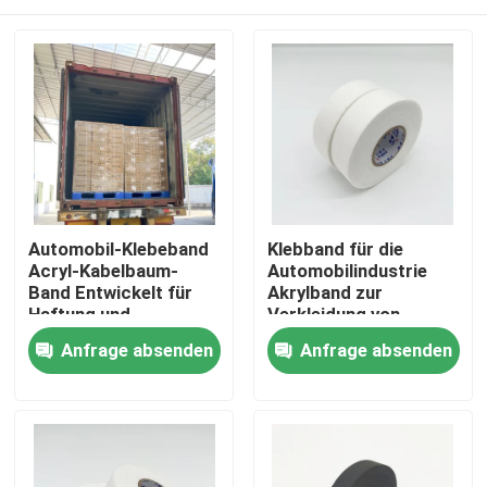
Automobil-Klebeband
Klebband für die
Acryl-Kabelbaum-
Automobilindustrie
Band Entwickelt für
Akrylband zur
Haftung und
Verkleidung von
verbesserten Schutz
Fahrzeugen, das eine
Startseite
Anfrage absenden
Anfrage absenden
von elektrischen
dauerhafte Haftung
Kabelbaum-Systemen
und Schutz bietet
in Fahrzeugen
Produkte
Videos