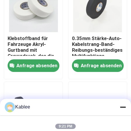
VR Show
Über uns
Klebstoffband für
0.35mm Stärke-Auto-
Fahrzeuge Akryl-
Kabelstrang-Band-
Gurtband mit
Reibungs-beständiges
Fabrik Tour
Gravurdruck, das die
Multifunktions
Klebfähigkeit und den
Anfrage absenden
Anfrage absenden
Schutz der
Qualitätskontrolle
Fahrzeuggurt bietet
Kontakt
Kablee
Referenzen
9:21 PM
Kabelbaumband für die Automobilindustrie