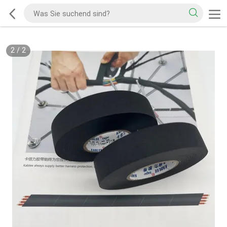
2
/
2