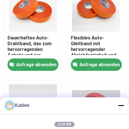
VR Show
Über uns
Dauerhaftes Auto-
Flexibles Auto-
Drahtband, das zum
Gleitband mit
hervorragenden
hervorragender
Fabrik Tour
Schutz und zur
Abriebfestigkeit und
elektrischen Isolierung
elektrischer Isolierung
Anfrage absenden
Anfrage absenden
der
für Fahrzeuge
Qualitätskontrolle
Fahrzeugverkabelung
bestimmt ist
Kontakt
Kablee
Referenzen
2:19 PM
Kabelbaumband für die Automobilindustrie