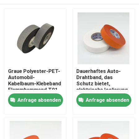
Graue Polyester-PET-
Dauerhaftes Auto-
Automobil-
Drahtband, das
Kabelbaum-Klebeband
Schutz bietet,
Flammhemmend T01
elektrische Isolierung
und lang anhaltende
Startseite
Anfrage absenden
Anfrage absenden
Leistung für
Fahrzeugverkabelungsan
Produkte
Videos