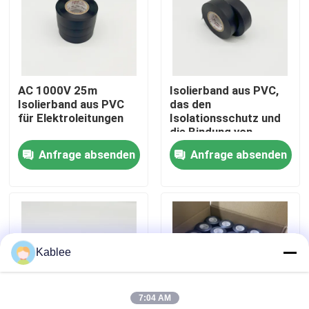
VR Show
Über uns
AC 1000V 25m
Isolierband aus PVC,
Isolierband aus PVC
das den
für Elektroleitungen
Isolationsschutz und
Fabrik Tour
die Bindung von
Drahtbändern bietet
Anfrage absenden
Anfrage absenden
Qualitätskontrolle
Kontakt
Kablee
Referenzen
7:04 AM
Kabelbaumband für die Automobilindustrie