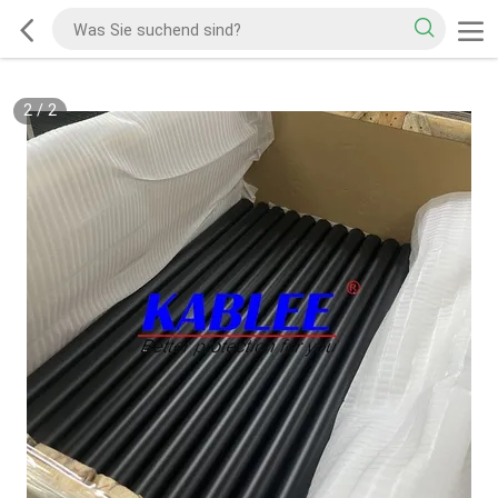
2
/
2