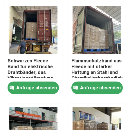
Schwarzes Fleece-
Flammschutzband aus
Band für elektrische
Fleece mit starker
Drahtbänder, das
Haftung an Stahl und
Vibrationsdämpfung
Chemikalienbeständigkeit
und flexible
Anfrage absenden
Anfrage absenden
Konformität mit
Startseite
Drahtformen bietet
Produkte
Videos