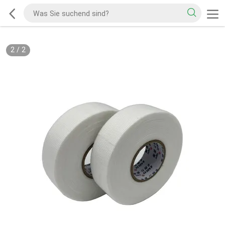
2
/
2